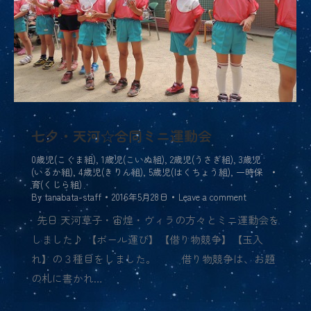
七夕・天河☆合同ミニ運動会
0歳児(こぐま組)
,
1歳児(こいぬ組)
,
2歳児(うさぎ組)
,
3歳児
(いるか組)
,
4歳児(きりん組)
,
5歳児(はくちょう組)
,
一時保
育(くじら組)
By
tanabata-staff
2016年5月28日
Leave a comment
先日 天河草子・宙煌・ヴィラの方々とミニ運動会を
しました♪ 【ボール運び】【借り物競争】【玉入
れ】の３種目をしました。 借り物競争は、お題
の札に書かれ…