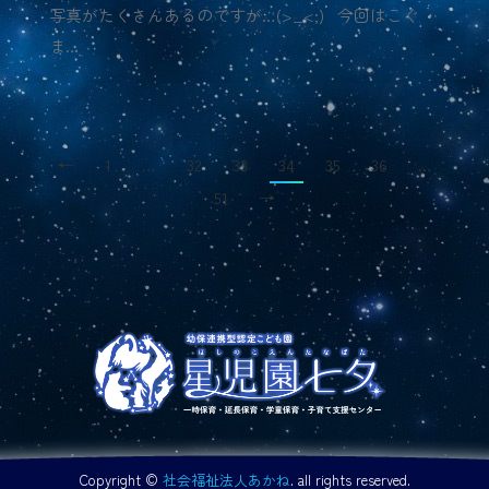
写真がたくさんあるのですが…(>_<;) 今回はこぐ
ま…
←
1
…
32
33
34
35
36
…
51
→
Copyright ©
社会福祉法人あかね
. all rights reserved.