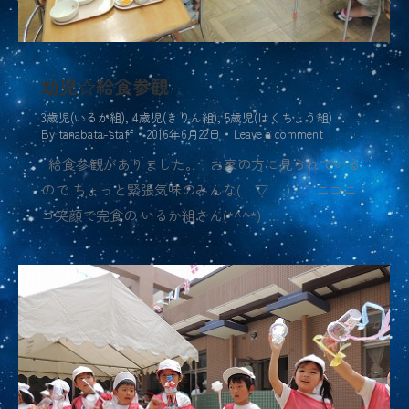
幼児☆給食参観
3歳児(いるか組)
,
4歳児(きりん組)
,
5歳児(はくちょう組)
By
tanabata-staff
2016年6月22日
Leave a comment
給食参観がありました。 お家の方に見られている
ので ちょっと緊張気味のみんな(￣▽￣;) ニコニ
コ笑顔で完食の いるか組さん(*^^*) …