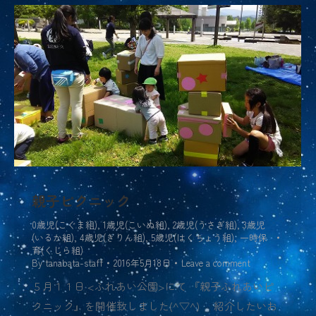
親子ピクニック
0歳児(こぐま組)
,
1歳児(こいぬ組)
,
2歳児(うさぎ組)
,
3歳児
(いるか組)
,
4歳児(きりん組)
,
5歳児(はくちょう組)
,
一時保
育(くじら組)
By
tanabata-staff
2016年5月18日
Leave a comment
５月１１日 <ふれあい公園>にて 『親子ふれあいピ
クニック』を開催致しました(^▽^) 紹介したいお