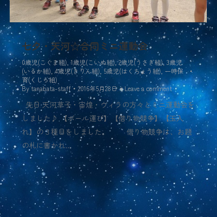
七夕・天河☆合同ミニ運動会
0歳児(こぐま組)
,
1歳児(こいぬ組)
,
2歳児(うさぎ組)
,
3歳児
(いるか組)
,
4歳児(きりん組)
,
5歳児(はくちょう組)
,
一時保
育(くじら組)
By
tanabata-staff
2016年5月28日
Leave a comment
先日 天河草子・宙煌・ヴィラの方々とミニ運動会を
しました♪ 【ボール運び】【借り物競争】【玉入
れ】の３種目をしました。 借り物競争は、お題
の札に書かれ…