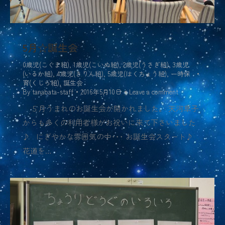
5月☆誕生会
0歳児(こぐま組)
,
1歳児(こいぬ組)
,
2歳児(うさぎ組)
,
3歳児
(いるか組)
,
4歳児(きりん組)
,
5歳児(はくちょう組)
,
一時保
育(くじら組)
,
誕生会
By
tanabata-staff
2016年5月10日
Leave a comment
５月うまれのお誕生会が開かれました。 天河草子
からも多くの利用者様がお祝いに来て下さいました
♪ にぎやかな雰囲気の中･･･ お誕生会スタート♪
花道を…