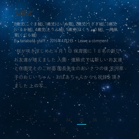
入園式
0歳児(こぐま組)
,
1歳児(こいぬ組)
,
2歳児(うさぎ組)
,
3歳児
(いるか組)
,
4歳児(きりん組)
,
5歳児(はくちょう組)
,
一時保
育(くじら組)
By
tanabata-staff
2016年4月2日
Leave a comment
桜が咲きはじめた４月１日 保育園に１８名の新しい
お友達が増えました 入園・進級式では新しいお友達
と在園児とのご対面 園長先生のあいさつの後 天河草
子のおじいちゃん・おばあちゃんからも祝辞を頂き
ました 上の写…
←
1
…
33
34
35
36
37
…
51
→