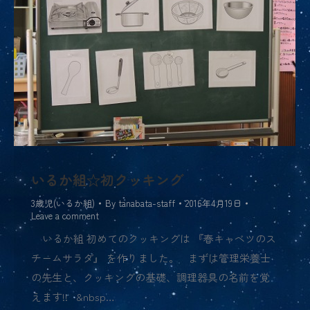
いるか組☆初クッキング
3歳児(いるか組)
By
tanabata-staff
2016年4月19日
Leave a comment
いるか組 初めてのクッキングは 『春キャベツのス
チームサラダ』 を作りました。 まずは管理栄養士
の先生と、クッキングの基礎、調理器具の名前を覚
えます!! &nbsp…