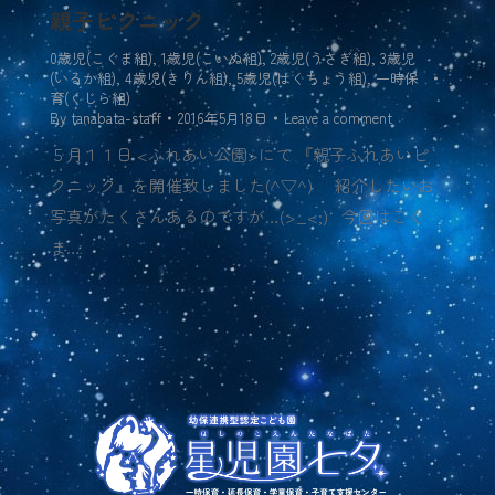
親子ピクニック
0歳児(こぐま組)
,
1歳児(こいぬ組)
,
2歳児(うさぎ組)
,
3歳児
(いるか組)
,
4歳児(きりん組)
,
5歳児(はくちょう組)
,
一時保
育(くじら組)
By
tanabata-staff
2016年5月18日
Leave a comment
５月１１日 <ふれあい公園>にて 『親子ふれあいピ
クニック』を開催致しました(^▽^) 紹介したいお
写真がたくさんあるのですが…(>_<;) 今回はこぐ
ま…