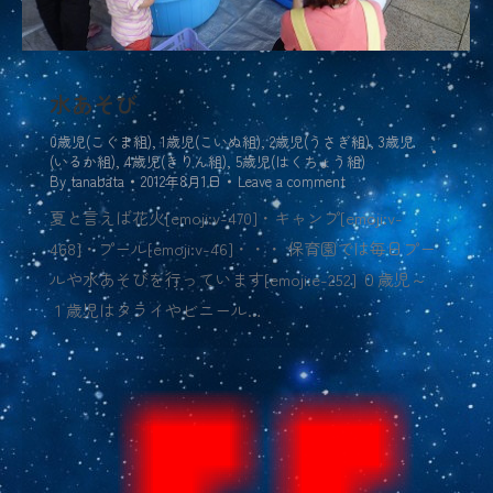
水あそび
0歳児(こぐま組)
,
1歳児(こいぬ組)
,
2歳児(うさぎ組)
,
3歳児
(いるか組)
,
4歳児(きりん組)
,
5歳児(はくちょう組)
By
tanabata
2012年8月1日
Leave a comment
夏と言えば花火[emoji:v-470]・キャンプ[emoji:v-
468]・プール[emoji:v-46]・・・ 保育園では毎日プー
ルや水あそびを行っています[emoji:e-252] ０歳児～
１歳児はタライやビニール…