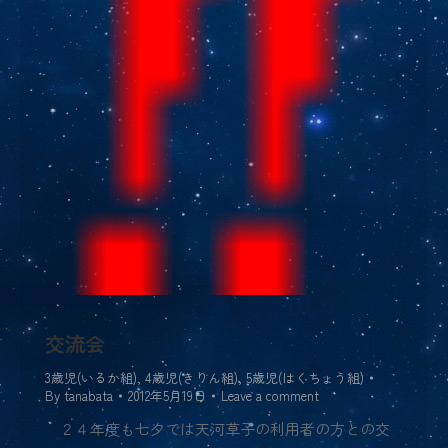
交流会
3歳児(いるか組)
,
4歳児(きりん組)
,
5歳児(はくちょう組)
By
tanabata
2012年5月19日
Leave a comment
２４年度も七夕では天河草子の利用者の方との交