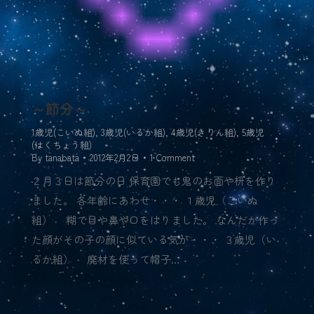
～節分～
1歳児(こいぬ組)
,
3歳児(いるか組)
,
4歳児(きりん組)
,
5歳児
(はくちょう組)
By
tanabata
2012年2月2日
1 Comment
２月３日は節分の日 保育園でも鬼のお面や枡を作り
ました。 各年齢にあわせ・・・ １歳児（こいぬ
組） 糊で目や鼻や口をはりました。 なんだか作っ
た顔がその子の顔に似ている気が・・・ ３歳児（い
るか組） 廃材を使って帽子…