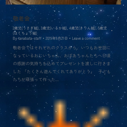
敬老会
2歳児(うさぎ組)
,
3歳児(いるか組)
,
4歳児(きりん組)
,
5歳児
(はくちょう組)
By
tanabata-staff
2019年9月21日
Leave a comment
敬老会ではそれぞれのクラスから、いつもお世話に
なっているおじいちゃん、おばあちゃんたちへ日頃
の感謝の気持ちを込めてプレゼントを渡しに行きま
した 「たくさん遊んでくれてありがとう」 子ども
たちが頑張って作った…