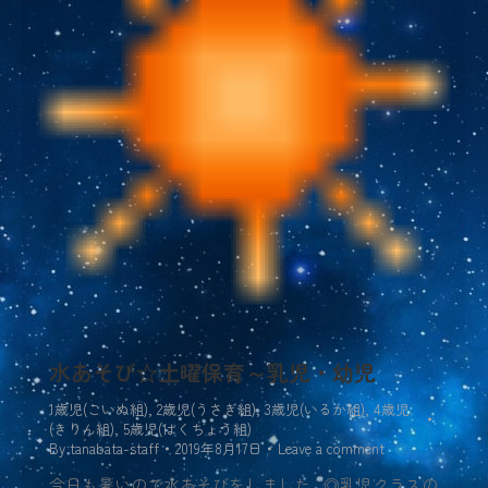
水あそび☆土曜保育～乳児・幼児
1歳児(こいぬ組)
,
2歳児(うさぎ組)
,
3歳児(いるか組)
,
4歳児
(きりん組)
,
5歳児(はくちょう組)
By
tanabata-staff
2019年8月17日
Leave a comment
今日も暑いので水あそびをしました ◎乳児クラスの