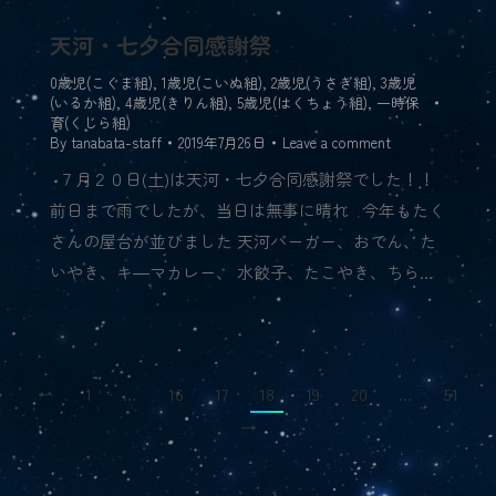
天河・七夕合同感謝祭
0歳児(こぐま組)
,
1歳児(こいぬ組)
,
2歳児(うさぎ組)
,
3歳児
(いるか組)
,
4歳児(きりん組)
,
5歳児(はくちょう組)
,
一時保
育(くじら組)
By
tanabata-staff
2019年7月26日
Leave a comment
７月２０日(土)は天河・七夕合同感謝祭でした！！
前日まで雨でしたが、当日は無事に晴れ 今年もたく
さんの屋台が並びました 天河バーガー、おでん、た
いやき、キ―マカレー、 水餃子、たこやき、ちら…
←
1
…
16
17
18
19
20
…
51
→