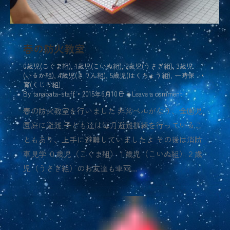
春の防火教室
0歳児(こぐま組)
,
1歳児(こいぬ組)
,
2歳児(うさぎ組)
,
3歳児
(いるか組)
,
4歳児(きりん組)
,
5歳児(はくちょう組)
,
一時保
育(くじら組)
By
tanabata-staff
2015年6月10日
Leave a comment
春の防火教室を行いました 非常ベルがなり、全園児
園庭に避難 子ども達は毎月避難訓練を行っているこ
ともあり、上手に避難していましたよ その後は消防
車見学 ０歳児（こぐま組）１歳児（こいぬ組）２歳
児（うさぎ組）のお友達も車両…