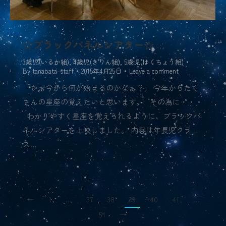
☆ブラックパネルシアター☆
3歳児(いるか組)
,
4歳児(きりん組)
,
5歳児(はくちょう組)
By
tanabata-staff
2015年4月25日
Leave a comment
「さぁ今から何が始まるのかなぁ？」 今年からたく
さんの星座の覚えたいと思います。 その為に・・・
わかりやすく星座を覚えられるように、ブラックパ
ネルシアターを上映しました。 内容は年長児クラ
ス…
←
1
…
37
38
39
40
41
…
51
→