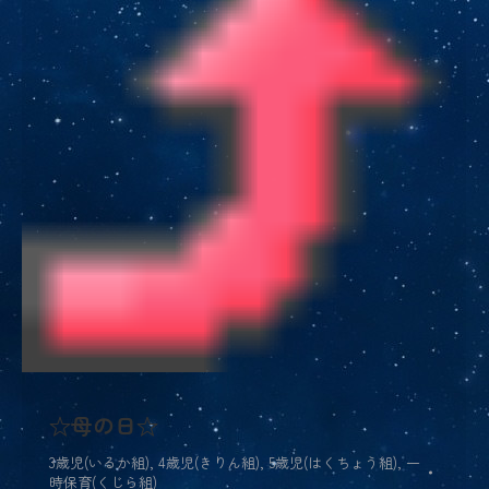
☆母の日☆
3歳児(いるか組)
,
4歳児(きりん組)
,
5歳児(はくちょう組)
,
一
時保育(くじら組)