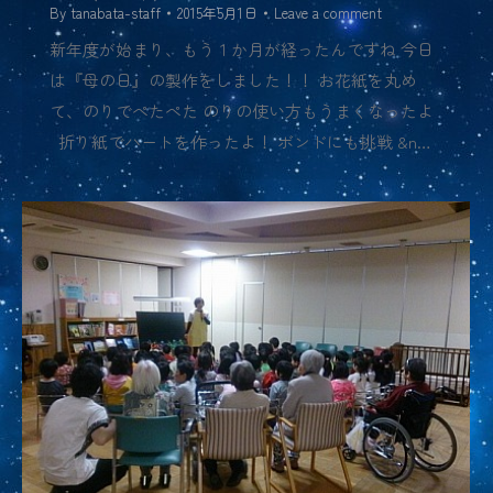
By
tanabata-staff
2015年5月1日
Leave a comment
新年度が始まり、もう１か月が経ったんですね 今日
は『母の日』の製作をしました！！ お花紙を丸め
て、のりでぺたぺた のりの使い方もうまくなったよ
折り紙でハートを作ったよ！ ボンドにも挑戦 &n…