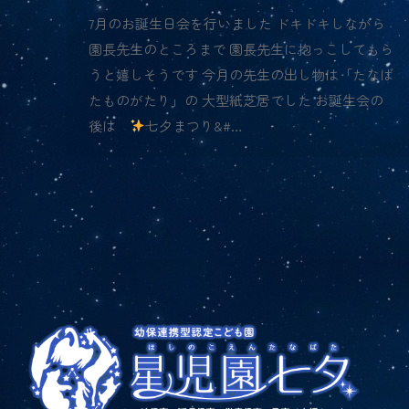
7月のお誕生日会を行いました ドキドキしながら
園長先生のところまで 園長先生に抱っこしてもら
うと嬉しそうです 今月の先生の出し物は「たなば
たものがたり」の 大型紙芝居でした お誕生会の
後は
七夕まつり&#…