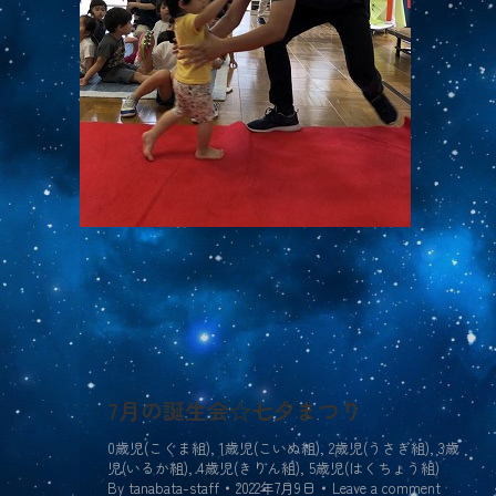
7月の誕生会☆七夕まつり
0歳児(こぐま組)
,
1歳児(こいぬ組)
,
2歳児(うさぎ組)
,
3歳
児(いるか組)
,
4歳児(きりん組)
,
5歳児(はくちょう組)
By
tanabata-staff
2022年7月9日
Leave a comment