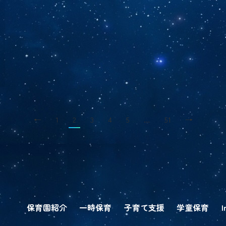
←
1
2
3
4
5
…
51
→
保育園紹介
一時保育
子育て支援
学童保育
I