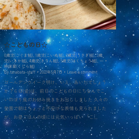
☆こどもの日☆
0歳児(こぐま組)
,
1歳児(こいぬ組)
,
2歳児(うさぎ組)
,
3歳
児(いるか組)
,
4歳児(きりん組)
,
5歳児(はくちょう組)
,
一
時保育(くじら組)
By
tanabata-staff
2022年5月7日
Leave a comment
ゴールデンウイーク明け、いえ、あいだでしょう
か？６日(金)は、前日のこどもの日にちなんでこ
いのぼり風のお好み焼きをお出ししました 久々の
登園で朝はちょっと不安げな表情も見られました
が、お昼ごはんの頃には元気いっぱい 「こ…