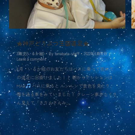
★神戸どうぶつ王国遠足★
3歳児(いるか組)
By
tanabata-staff
2022年6月11日
Leave a comment
5月 いるか組のお友だちはバスに乗って初めて
の遠足に出掛けました！！ 朝からテンションは
MAX
バスに乗ると ルンルンで景色を見たり、
横を通る車をみていました！ クレーン車がたくさ
ん見えて「きりんさんみ…