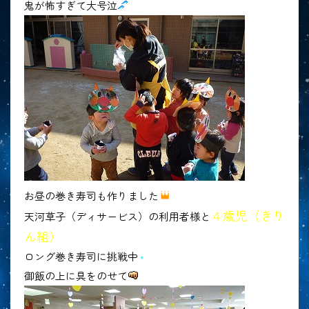
鬼が怖すぎて大号泣
お昼の巻き寿司も作りました
４歳児（きり
天河草子（ディサービス）の利用者様と
ん組）
ロング巻き寿司に挑戦中
御飯の上に具をのせて