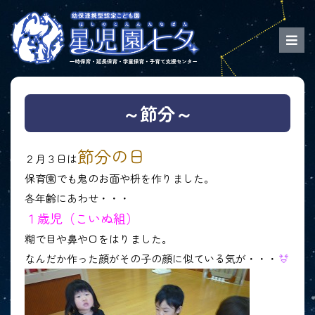
～節分～
節分の日
２月３日は
保育園でも鬼のお面や枡を作りました。
各年齢にあわせ・・・
１歳児（こいぬ組）
糊で目や鼻や口をはりました。
なんだか作った顔がその子の顔に似ている気が・・・