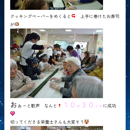
クッキングペーパーをめくると
上手に巻けたお寿司
が
お
１０
３０
ぉ
ーと歓声
なんと
ｍ
ｃｍ
に成功
切ってくださる栄養士さんも大変そう