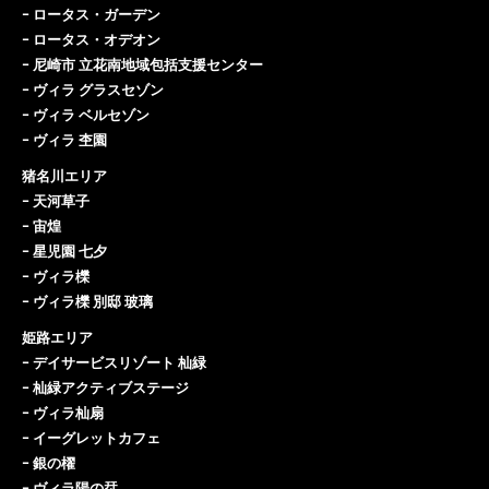
ｰ
ロータス・ガーデン
ｰ
ロータス・オデオン
ｰ
尼崎市 立花南地域包括支援センター
ｰ
ヴィラ グラスセゾン
ｰ
ヴィラ ベルセゾン
ｰ
ヴィラ 杢園
猪名川エリア
ｰ
天河草子
ｰ
宙煌
ｰ
星児園 七夕
ｰ
ヴィラ櫟
ｰ
ヴィラ櫟 別邸 玻璃
姫路エリア
ｰ
デイサービスリゾート 杣緑
ｰ
杣緑アクティブステージ
ｰ
ヴィラ杣扇
ｰ
イーグレットカフェ
ｰ
銀の櫂
ｰ
ヴィラ陽の栞