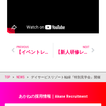
PREVIOUS
NEXT
【イベントレポート】公民連携で取り組む街づくり！ 出屋敷駅前ペインティングイベント開催
【新人研修レポート】社会人の心構えと介護の考え方を学ぶ研修
TOP
>
NEWS
>
デイサービスリゾート杣緑『特別見学会』開催
あかねの採用情報｜Akane Recruitment