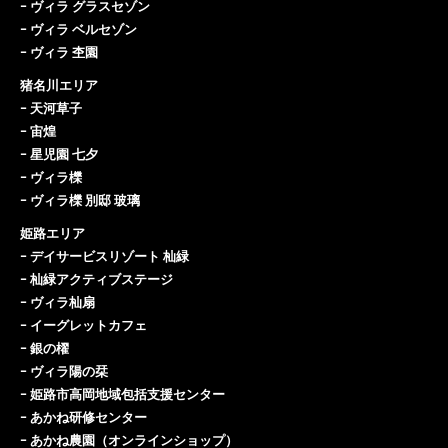
ｰ
ヴィラ グラスセゾン
ｰ
ヴィラ ベルセゾン
ｰ
ヴィラ 杢園
猪名川エリア
ｰ
天河草子
ｰ
宙煌
ｰ
星児園 七夕
ｰ
ヴィラ櫟
ｰ
ヴィラ櫟 別邸 玻璃
姫路エリア
ｰ
デイサービスリゾート 杣緑
ｰ
杣緑アクティブステージ
ｰ
ヴィラ杣扇
ｰ
イーグレットカフェ
ｰ
銀の櫂
ｰ
ヴィラ陽の栞
ｰ
姫路市高岡地域包括支援センター
ｰ
あかね研修センター
ｰ
あかね農園（オンラインショップ）