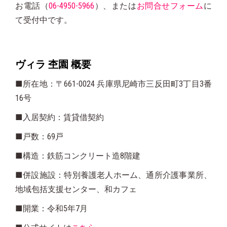
お電話（
06-4950-5966
）、または
お問合せフォーム
に
て受付中です。
ヴィラ 杢園 概要
■所在地：〒661-0024 兵庫県尼崎市三反田町3丁目3番
16号
■入居契約：賃貸借契約
■戸数：69戸
■構造：鉄筋コンクリート造8階建
■併設施設：特別養護老人ホーム、通所介護事業所、
地域包括支援センター、和カフェ
■開業：令和5年7月