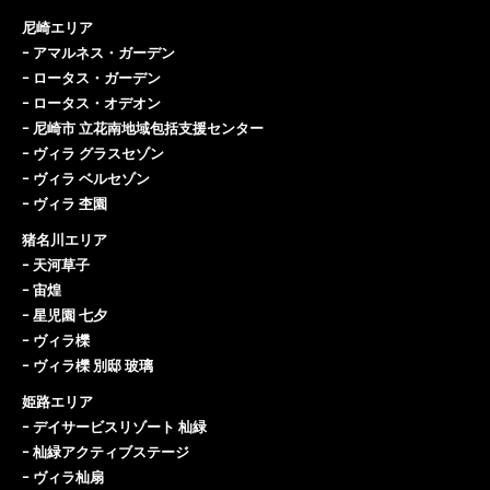
尼崎エリア
ｰ
アマルネス・ガーデン
ｰ
ロータス・ガーデン
ｰ
ロータス・オデオン
ｰ
尼崎市 立花南地域包括支援センター
ｰ
ヴィラ グラスセゾン
ｰ
ヴィラ ベルセゾン
ｰ
ヴィラ 杢園
猪名川エリア
ｰ
天河草子
ｰ
宙煌
ｰ
星児園 七夕
ｰ
ヴィラ櫟
ｰ
ヴィラ櫟 別邸 玻璃
姫路エリア
ｰ
デイサービスリゾート 杣緑
ｰ
杣緑アクティブステージ
ｰ
ヴィラ杣扇