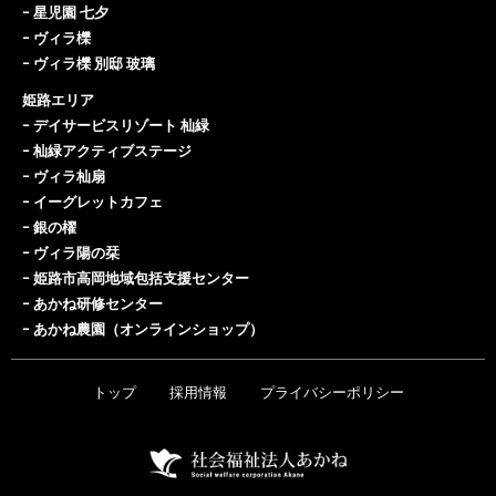
ｰ
星児園 七夕
ｰ
ヴィラ櫟
ｰ
ヴィラ櫟 別邸 玻璃
姫路エリア
ｰ
デイサービスリゾート 杣緑
ｰ
杣緑アクティブステージ
ｰ
ヴィラ杣扇
ｰ
イーグレットカフェ
ｰ
銀の櫂
ｰ
ヴィラ陽の栞
ｰ
姫路市高岡地域包括支援センター
ｰ
あかね研修センター
ｰ
あかね農園（オンラインショップ）
トップ
採用情報
プライバシーポリシー