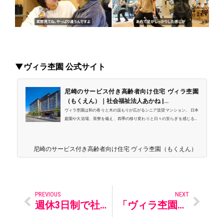
▼ヴィラ杢園 公式サイト
尼崎のサービス付き高齢者向け住宅 ヴィラ杢園
（もくえん）｜社会福祉法人あかね |...
ヴィラ杢園は和の香りと木の温もりが広がるシニア賃貸マンション。 日本
庭園や大浴場、茶寮を備え、四季の移り変わりと日々の安らぎを感じる複
合型住居です。 館内に特養とデイサービスを併設。充実の介護サービスに
よる安心感のもと、心地良さに満ちた日々をお過ごしください。 シニア賃
貸マンション ヴィラシリーズの最高傑作、ここにあり
尼崎のサービス付き高齢者向け住宅 ヴィラ杢園（もくえん）｜社会福
PREVIOUS
NEXT
週休3日制で社員の自己実現を応援！25卒も年間休日156日の新卒社員を募集
「ヴィラ杢園」の庭園が雑誌「庭NIWA」No.256 2024秋号で特集されました