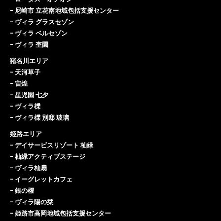
ｰ
尼崎市 立花南地域包括支援センター
ｰ
ヴィラ グラスセゾン
ｰ
ヴィラ ベルセゾン
ｰ
ヴィラ 杢園
猪名川エリア
ｰ
天河草子
ｰ
宙煌
ｰ
星児園 七夕
ｰ
ヴィラ櫟
ｰ
ヴィラ櫟 別邸 玻璃
姫路エリア
ｰ
デイサービスリゾート 杣緑
ｰ
杣緑アクティブステージ
ｰ
ヴィラ杣扇
ｰ
イーグレットカフェ
ｰ
銀の櫂
ｰ
ヴィラ陽の栞
ｰ
姫路市高岡地域包括支援センター