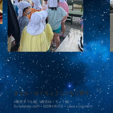
きりん・はくちょう☆いちご狩り
4歳児(きりん組)
,
5歳児(はくちょう組)
By
tanabata-staff
2022年4月16日
Leave a comment