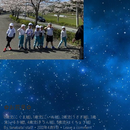
✿お花見✿
0歳児(こぐま組)
,
1歳児(こいぬ組)
,
2歳児(うさぎ組)
,
3歳
児(いるか組)
,
4歳児(きりん組)
,
5歳児(はくちょう組)
By
tanabata-staff
2022年4月9日
Leave a comment