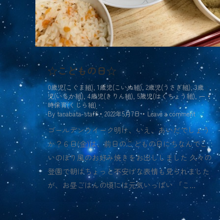
☆こどもの日☆
0歳児(こぐま組)
,
1歳児(こいぬ組)
,
2歳児(うさぎ組)
,
3歳
児(いるか組)
,
4歳児(きりん組)
,
5歳児(はくちょう組)
,
一
時保育(くじら組)
By
tanabata-staff
2022年5月7日
Leave a comment
ゴールデンウイーク明け、いえ、あいだでしょう
か？６日(金)は、前日のこどもの日にちなんでこ
いのぼり風のお好み焼きをお出ししました 久々の
登園で朝はちょっと不安げな表情も見られました
が、お昼ごはんの頃には元気いっぱい 「こ…