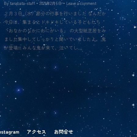
By
tanabata-staff
2021年2月6日
Leave a comment
２月３日（水）節分の行事を行いました なんだか
今日は、集まるとドキドキしている子どもたち
「おなかのなかにおにがいる」 の大型紙芝居をみ
ました集中してしっかりと聞いていましたよ。 鬼
が登場!!! みんな鬼が来て、泣いてし…
nstagram
アクセス
お問合せ