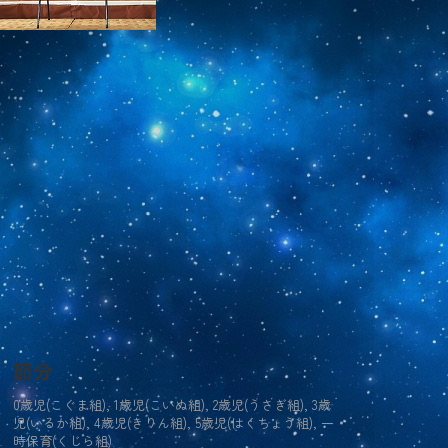
節分
0歳児(こぐま組)
,
1歳児(こいぬ組)
,
2歳児(うさぎ組)
,
3歳
児(いるか組)
,
4歳児(きりん組)
,
5歳児(はくちょう組)
,
一
時保育(くじら組)