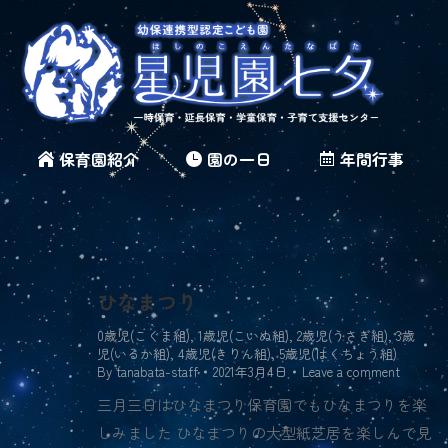
保育園紹介
園の一日
年間行事
ひなまつり
0歳児(こぐま組)
,
1歳児(こいぬ組)
,
2歳児(うさぎ組)
,
3歳
児(いるか組)
,
4歳児(きりん組)
,
5歳児(はくちょう組)
By
tanabata-staff
2021年3月4日
Leave a comment
三月三日はひなまつり保育園でもひなまつりを楽
しみました ひなまつりの大型紙芝居を楽しんで見