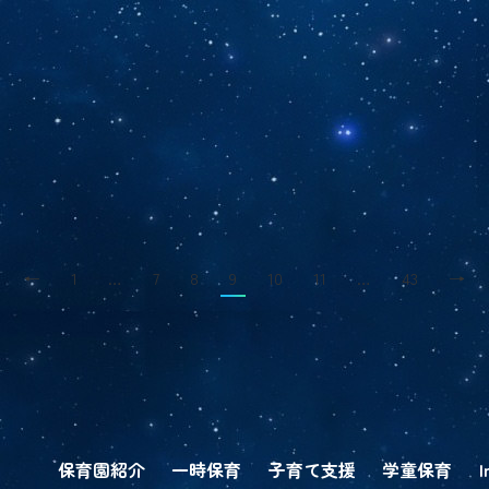
←
1
…
7
8
9
10
11
…
43
→
保育園紹介
一時保育
子育て支援
学童保育
I