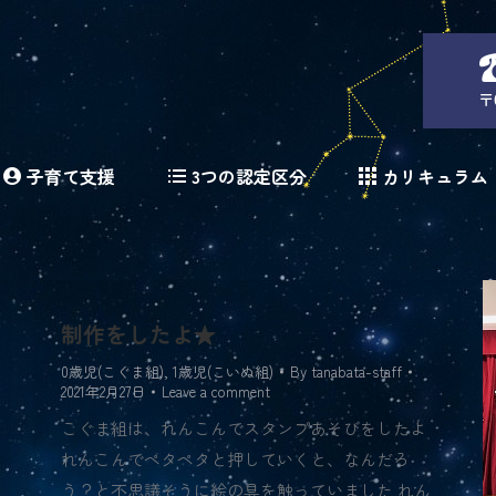
〒
子育て支援
3つの認定区分
カリキュラム
制作をしたよ★
0歳児(こぐま組)
,
1歳児(こいぬ組)
By
tanabata-staff
2021年2月27日
Leave a comment
こぐま組は、れんこんでスタンプあそびをしたよ
れんこんでペタペタと押していくと、なんだろ
う？と不思議そうに絵の具を触っていました れん