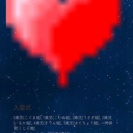
入園式
0歳児(こぐま組)
,
1歳児(こいぬ組)
,
2歳児(うさぎ組)
,
3歳児
(いるか組)
,
4歳児(きりん組)
,
5歳児(はくちょう組)
,
一時保
育(くじら組)