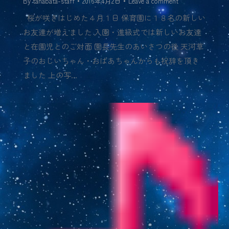
By
tanabata-staff
2016年4月2日
Leave a comment
桜が咲きはじめた４月１日 保育園に１８名の新しい
お友達が増えました 入園・進級式では新しいお友達
と在園児とのご対面 園長先生のあいさつの後 天河草
子のおじいちゃん・おばあちゃんからも祝辞を頂き
ました 上の写…