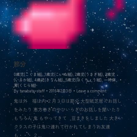
節分
0歳児(こぐま組)
,
1歳児(こいぬ組)
,
2歳児(うさぎ組)
,
3歳児
(いるか組)
,
4歳児(きりん組)
,
5歳児(はくちょう組)
,
一時保
育(くじら組)
By
tanabata-staff
2016年2月3日
Leave a comment
鬼は外 福は内 ２月３日は節分 大型紙芝居でお話し
をみたり 恵方巻きのやひいらぎのお話しを聞いたり
もちろん 鬼 もやってきて 豆まきをしました 大きい
クラスの子は鬼に連れて行かれてしまうお友達
も・・・ ２…