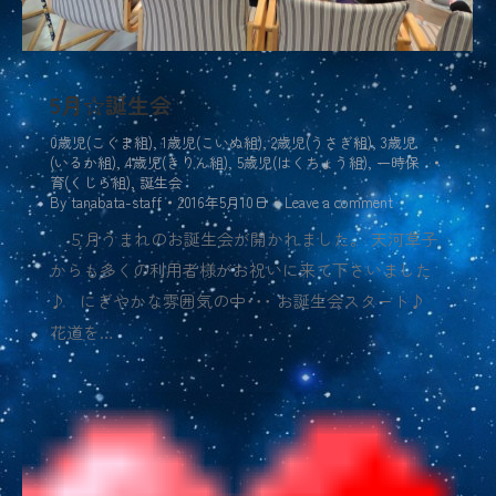
5月☆誕生会
0歳児(こぐま組)
,
1歳児(こいぬ組)
,
2歳児(うさぎ組)
,
3歳児
(いるか組)
,
4歳児(きりん組)
,
5歳児(はくちょう組)
,
一時保
育(くじら組)
,
誕生会
By
tanabata-staff
2016年5月10日
Leave a comment
５月うまれのお誕生会が開かれました。 天河草子
からも多くの利用者様がお祝いに来て下さいました
♪ にぎやかな雰囲気の中･･･ お誕生会スタート♪
花道を…