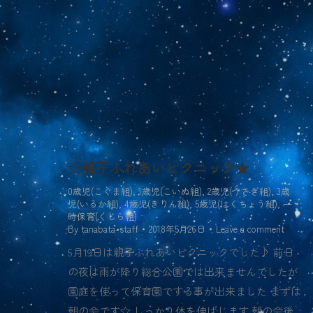
☆親子ふれあいピクニック★
0歳児(こぐま組)
,
1歳児(こいぬ組)
,
2歳児(うさぎ組)
,
3歳
児(いるか組)
,
4歳児(きりん組)
,
5歳児(はくちょう組)
,
一
時保育(くじら組)
By
tanabata-staff
2018年5月26日
Leave a comment
5月19日は親子ふれあいピクニックでした♪ 前日
の夜は雨が降り総合公園では出来ませんでしたが
園庭を使って保育園でする事が出来ました まずは
朝の会です☆ しっかり体を伸ばします 朝の会後