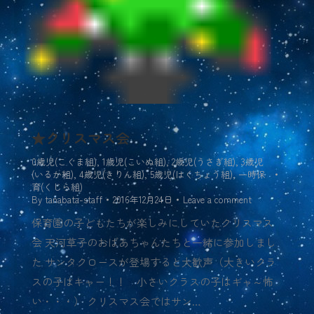
★クリスマス会
0歳児(こぐま組)
,
1歳児(こいぬ組)
,
2歳児(うさぎ組)
,
3歳児
(いるか組)
,
4歳児(きりん組)
,
5歳児(はくちょう組)
,
一時保
育(くじら組)
By
tanabata-staff
2016年12月24日
Leave a comment
保育園の子どもたちが楽しみにしていたクリスマス
会 天河草子のおばあちゃんたちと一緒に参加しまし
た サンタクロースが登場すると大歓声（大きいクラ
スの子はキャー！！ 小さいクラスの子はギャ～怖
い・・・） クリスマス会ではサン…