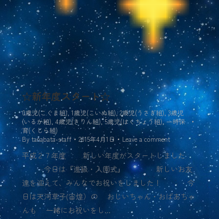
☆新年度スタート☆
0歳児(こぐま組)
,
1歳児(こいぬ組)
,
2歳児(うさぎ組)
,
3歳児
(いるか組)
,
4歳児(きりん組)
,
5歳児(はくちょう組)
,
一時保
育(くじら組)
By
tanabata-staff
2015年4月1日
Leave a comment
平成２７年度 新しい年度がスタートしました
今日は『進級・入園式』 新しいお友
達を迎えて、みんなでお祝いをしました！ 今
日は天河草子(宙煌）の おじいちゃん・おばあちゃ
んも 一緒にお祝いをし…