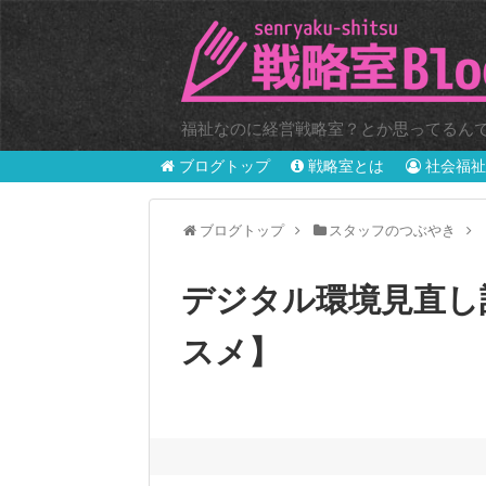
福祉なのに経営戦略室？とか思ってるんでし
ブログトップ
戦略室とは
社会福祉
ブログトップ
スタッフのつぶやき
デジタル環境見直し
スメ】