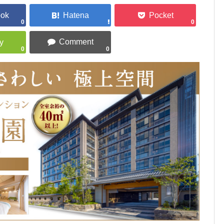
0
0
0
0