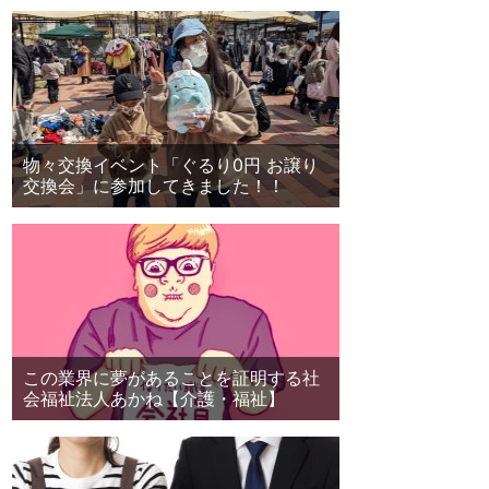
物々交換イベント「ぐるり0円 お譲り
交換会」に参加してきました！！
この業界に夢があることを証明する社
会福祉法人あかね【介護・福祉】