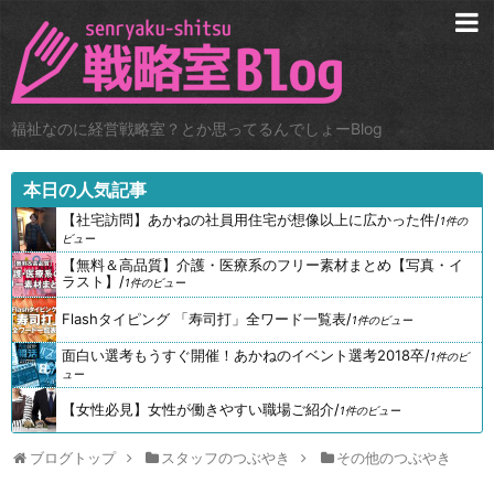
福祉なのに経営戦略室？とか思ってるんでしょーBlog
本日の人気記事
【社宅訪問】あかねの社員用住宅が想像以上に広かった件
/
1件の
ビュー
【無料＆高品質】介護・医療系のフリー素材まとめ【写真・イ
ラスト】
/
1件のビュー
Flashタイピング 「寿司打」全ワード一覧表
/
1件のビュー
面白い選考もうすぐ開催！あかねのイベント選考2018卒
/
1件のビ
ュー
【女性必見】女性が働きやすい職場ご紹介
/
1件のビュー
ブログトップ
スタッフのつぶやき
その他のつぶやき