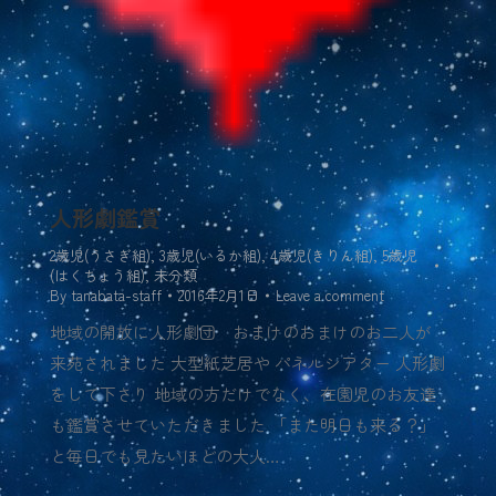
人形劇鑑賞
2歳児(うさぎ組)
,
3歳児(いるか組)
,
4歳児(きりん組)
,
5歳児
(はくちょう組)
,
未分類
By
tanabata-staff
2016年2月1日
Leave a comment
地域の開放に人形劇団 おまけのおまけのお二人が
来苑されました 大型紙芝居や パネルシアター 人形劇
をして下さり 地域の方だけでなく、在園児のお友達
も鑑賞させていただきました 「また明日も来る？」
と毎日でも見たいほどの大人…