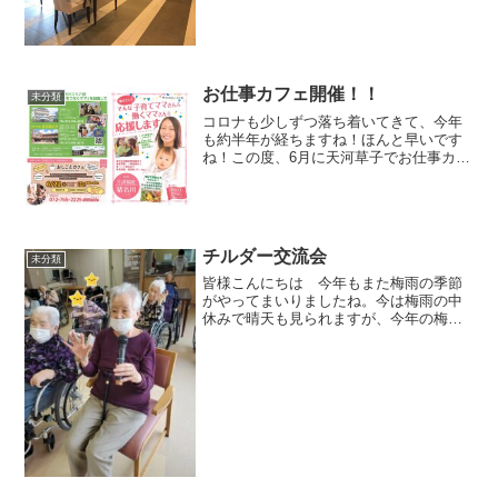
と、換気や手洗い、マスクの着用をお願
いしてきました。また、テーブルを増や
し、対面でお食事をとれないように！！
雰囲気もかなり変わってい...
お仕事カフェ開催！！
未分類
コロナも少しずつ落ち着いてきて、今年
も約半年が経ちますね！ほんと早いです
ね！この度、6月に天河草子でお仕事カフ
ェを開催します。履歴書とかは不要でお
茶を飲みながら、ざっくばらんにお話し
できる場です！！少しでも興味のある方
はお気軽にお越しくださ...
チルダー交流会
未分類
皆様こんにちは 今年もまた梅雨の季節
がやってまいりましたね。今は梅雨の中
休みで晴天も見られますが、今年の梅雨
は長引くそうですよ。特養では5月20日に
チルダー交流会というものをやりまし
た。普段は七夕の園児たちと直接交流し
ているのですが、緊急事...