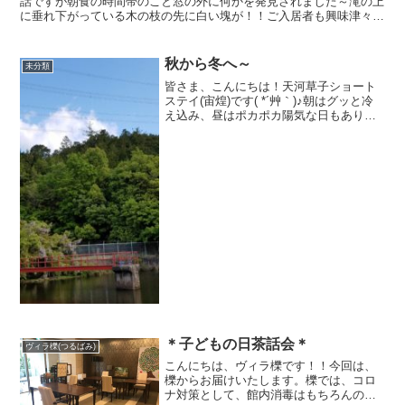
話ですが朝食の時間帯のこと窓の外に何かを発見されました～滝の上
に垂れ下がっている木の枝の先に白い塊が！！ご入居者も興味津々で
す！！近寄って確認すると『泡の塊』でした調べたところな...
秋から冬へ～
未分類
皆さま、こんにちは！天河草子ショート
ステイ(宙煌)です( *´艸｀)♪朝はグッと冷
え込み、昼はポカポカ陽気な日もあり、
体調を崩しやすい時期に入ってきていま
すがお元気に過ごされていますか(´・
ω・)？ショートステイも朝と夜は暖房を
入れさせて頂...
＊子どもの日茶話会＊
ヴィラ櫟(つるばみ)
こんにちは、ヴィラ櫟です！！今回は、
櫟からお届けいたします。櫟では、コロ
ナ対策として、館内消毒はもちろんのこ