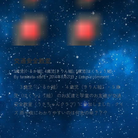
交通安全教室
3歳児(いるか組)
,
4歳児(きりん組)
,
5歳児(はくちょう組)
By
tanabata-staff
2014年8月27日
Leave a comment
３歳児（いるか組）・４歳児（きりん組）・５歳
児（はくちょう組） のお友達と学童のお友達が交通
安全教室（うさちゃんクラブ）に参加しました クイ
ズ 雨や夜にわかりやすいのは何色の傘？？？ …