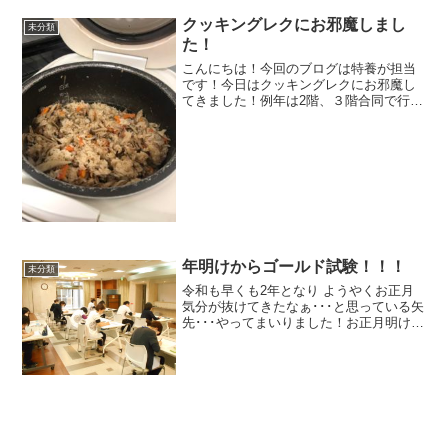
クッキングレクにお邪魔しまし
未分類
た！
こんにちは！今回のブログは特養が担当
です！今日はクッキングレクにお邪魔し
てきました！例年は2階、３階合同で行わ
れているのですが、今年はコロナウイル
ス拡大防止のため各フロア違ったメニュ
ーで行われました。利用者様にはマス
ク、手袋着用に手指消毒の...
年明けからゴールド試験！！！
未分類
令和も早くも2年となり ようやくお正月
気分が抜けてきたなぁ･･･と思っている矢
先･･･やってまいりました！お正月明けの
恒例行事！ケアマイスター試験 【 ゴー
ルド 】！ケアマイスター試験については
前回のブロンズ試験のブログをご覧下さ
いね～さ...