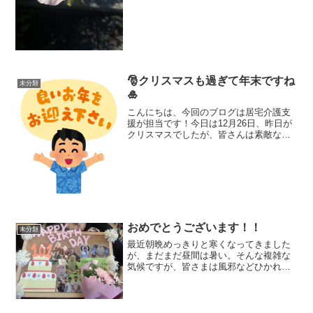
🎅クリスマスも過ぎて年末ですね
未分類
🎍
こんにちは、今回のブログは居宅介護支
援が担当です！今日は12月26日、昨日が
クリスマスでしたが、皆さんは素敵なク
リスマスを過ごされましたでしょうか？
私は現場と兼務しており、昨晩は深夜ま
で准夜勤をしておりました・・・深夜に
帰宅して、健康に良く...
おめでとうございます！！
未分類
最近朝晩めっきりと寒くなってきました
が、まだまだ昼間は暑い。そんな複雑な
気候ですが、皆さまは風邪などひかれて
いませんか？今回はそんな中めでたく101
歳を迎えたおばあちゃんのお話しを一
つ。事の始まりは1人の「○○さんの誕生
日なにする？」の一言...