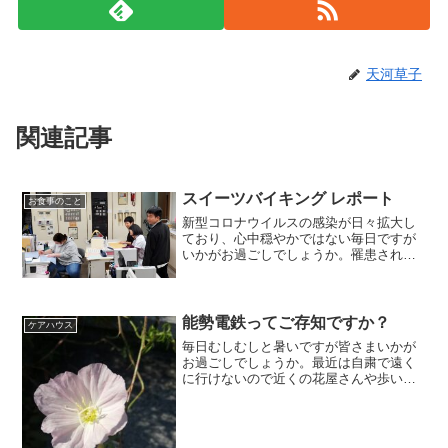
天河草子
関連記事
スイーツバイキング レポート
お食事のこと
新型コロナウイルスの感染が日々拡大し
ており、心中穏やかではない毎日ですが
いかがお過ごしでしょうか。罹患された
皆様方、および関係者の皆さまに、心よ
りお見舞い申し上げます。一日も早い終
息と、心身ともに平穏な日々が訪れます
よう心よりお祈り申し上げ...
能勢電鉄ってご存知ですか？
ケアハウス
毎日むしむしと暑いですが皆さまいかが
お過ごしでしょうか。最近は自粛で遠く
に行けないので近くの花屋さんや歩いて
行ける花の綺麗なところで花を満喫して
いる総務松本がお送りします。花たちは
こんな感じです。 目の保養ですね。さて
さて本題です。天河草子...