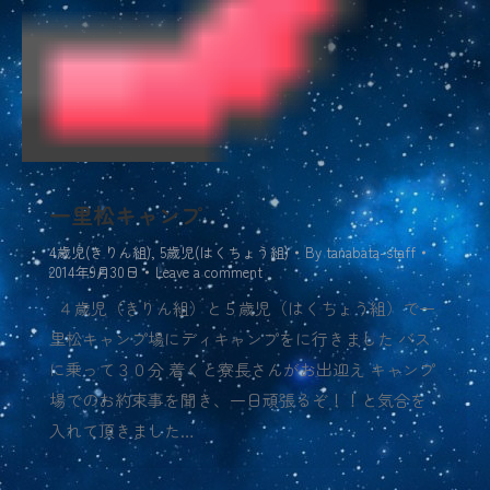
一里松キャンプ
4歳児(きりん組)
,
5歳児(はくちょう組)
By
tanabata-staff
2014年9月30日
Leave a comment
４歳児（きりん組）と５歳児（はくちょう組）で一
里松キャンプ場にディキャンプをに行きました バス
に乗って３０分 着くと寮長さんがお出迎え キャンプ
場でのお約束事を聞き、一日頑張るぞ！！と気合を
入れて頂きました…