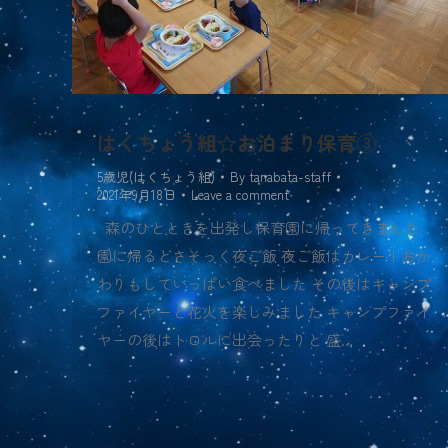
はくちょう組☆お泊まり保育③
5歳児(はくちょう組)
By
tanabata-staff
2021年9月18日
Leave a comment
森のひとときを出発し保育園に帰ってきました
園に帰るとさそっく夜ご飯 夜ご飯はカレー！おか
わりもしていっぱい食べました その後はキャンプ
ファイヤーと花火を楽しみました キャンプファイ
ヤーの後はトロルに出会ったりと 盛…