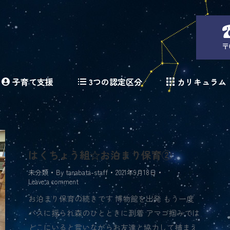
〒
子育て支援
3つの認定区分
カリキュラム
はくちょう組☆お泊まり保育②
未分類
By
tanabata-staff
2021年9月18日
Leave a comment
お泊まり保育の続きです 博物館を出発 もう一度
バスに揺られ森のひとときに到着 アマゴ掴みでは
どこにいると言いながらお友達と協力して捕まえ