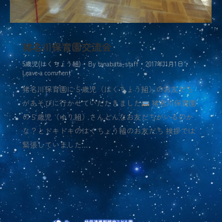
猪名川保育園交流会
5歳児(はくちょう組)
By
tanabata-staff
2017年11月1日
Leave a comment
猪名川保育園に５歳児（はくちょう組）のお友だち
があそびに行かせていだたきました
猪名川保育園
の５歳児（ゆり組）さんどんなお友だちがいるのか
な？とドキドキのはくちょう組のお友だち 挨拶では
緊張していました…