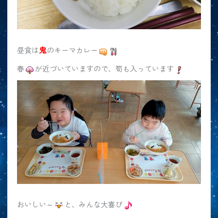
鬼
昼食は
のキーマカレー
春
が近づいていますので、筍も入っています
おいしい～
と、みんな大喜び