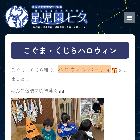
こぐま・くじらハロウィン
ハロウィンパーティ
こぐま・くじら組で、
をし
ました！！
みんな仮装に興味津々
！