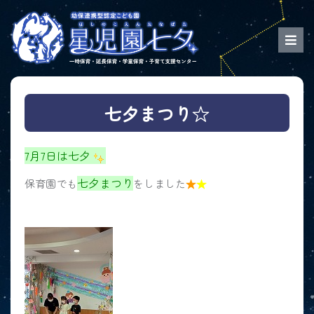
七夕まつり☆
7月7日は七夕
七夕まつり
保育園でも
をしました
★
★