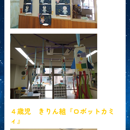
４歳児 きりん組『ロボットカミ
ィ』