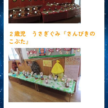
２歳児 うさぎぐみ『さんびきの
こぶた』