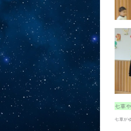
七草
七草が