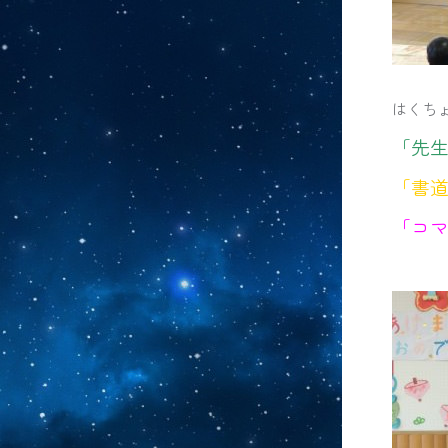
はくち
「先
「書
「コ