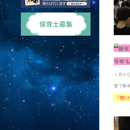
新年
今年
１月４
皆で新
「明