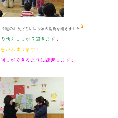
ょう組のお友だちには今年の抱負を聞きました
生の話をしっかり聞きます
!!
」
道をがんばります
!!
」
マ回しができるように練習します
!!
」