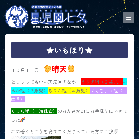
★いもほり★
晴天
１０月１１日
とっっってもいい天気☀のなか
うさぎ組（２歳児）
い
るか組（３歳児）
きりん組（４歳児）
はくちょう組（５
歳児）
くじら組（一時保育）
のお友達が畑にお芋堀りにいきま
した
畑に着くとお芋を育ててくださっていた方にご挨拶