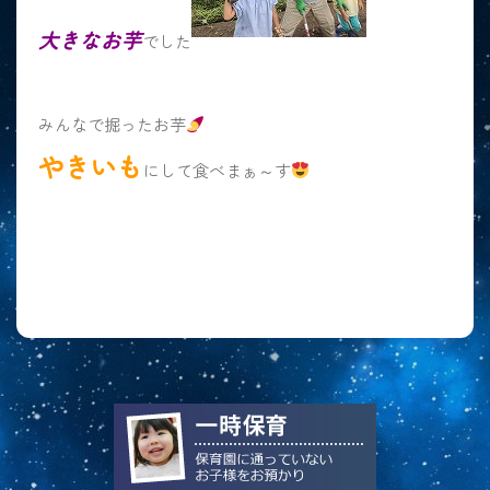
大きなお芋
でした
みんなで掘ったお芋
やきいも
にして食べまぁ～す