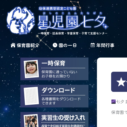
保育園紹介
園の一日
年間行事
★
七夕
保育園