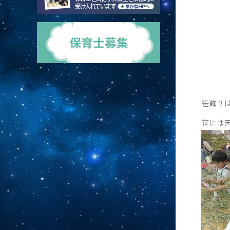
笹飾り
笹には