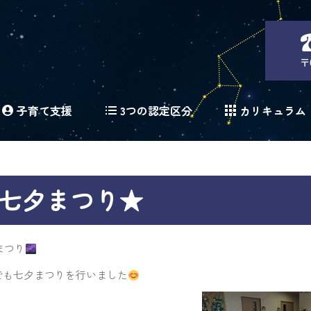
〒
子育て支援
3つの認定区分
カリキュラム
七夕まつり★
まつり
でも七夕まつりを行いました