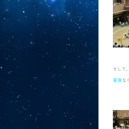
そして
星座
な