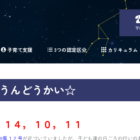
〒
子育て支援
3つの認定区分
カリキュラム
うんどうかい☆
０１４，１０，１１
台風１２号
が近づいていましたが、子ども達の日ごろの行いの