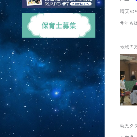
晴天の
今年も
地域の
幼児ク