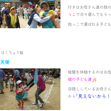
行きはお母さん達の股
っこ
で次々運んでもら
抱っこで運ばれる子ど
 はくちょう組
の天使
暗闇を体験するのはお
組の子ども達
目隠ししているお母さ
｢見えないから！
から