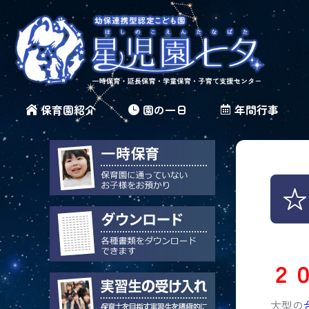
保育園紹介
園の一日
年間行事
☆
２
大型の