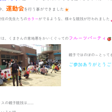
運動会
中、
を行う事ができました
担任の先生たちの
カラー
がでるような、様々な競技が行われました
フルーツパーティ
方は、くまさんの意地悪をかいくぐっての
親子でほのぼの～とって
ご参加ありがとうご
ラスの親子競技は……