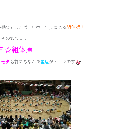
組体操！
運動会と言えば、年中、年長による
、その名も……
Ｅ☆組体操
、
七夕
名前にちなんで
星座
がテーマです