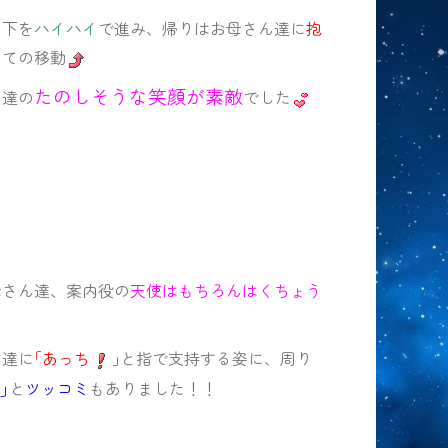
の下を
ハイハイ
で進み、帰りはお母さん達に
抱
っての移動
たのしそうな笑顔が素敵
も達の
でした
母さん達、案内役の
天使はもちろんはくちょう
ん達に
｢あっち
｣
と指で支持する姿に、周り
｣
と
ツッコミ
もありました！！