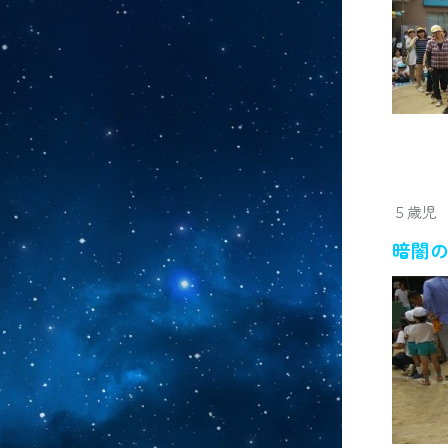
５歳児
暗闇