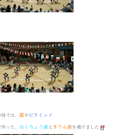
扇
ピラミッド
の技では、
や
はくちょう座
きりん座
で作った、
と
を掲げました