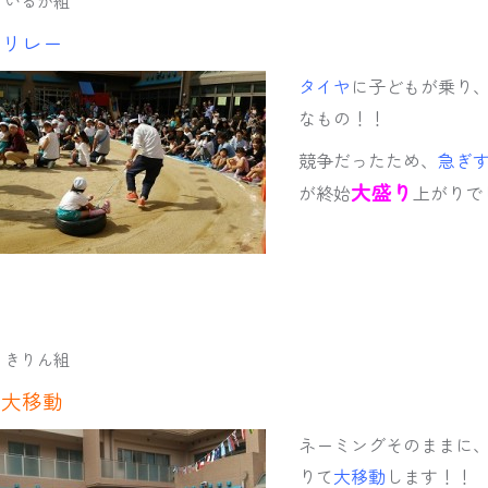
 いるか組
ヤリレー
タイヤ
に子どもが乗り
なもの！！
競争だったため、
急ぎ
大盛り
が終始
上がりで
 きりん組
ん大移動
ネーミングそのままに
りて
大移動
します！！