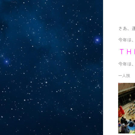
さあ、
今年は
ＴＨ
今年は
一人技