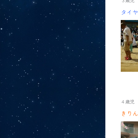
３歳児
タイ
４歳児
きり