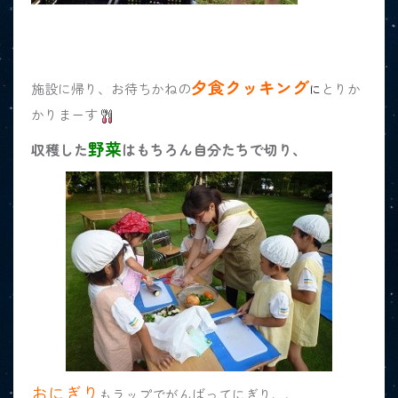
夕食クッキング
施設に帰り、お待ちかねの
とりか
に
かりまーす
野菜
収穫した
はもちろん自分たちで切り、
おにぎり
もラップでがんばってにぎり、、