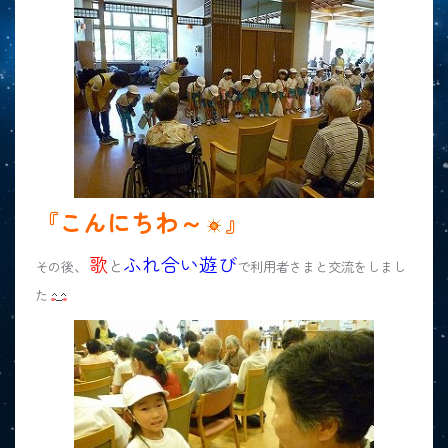
『こんにちわ～
』
歌
ふれ合い遊び
、
と
その後
で利用者さまと交流をしまし
た