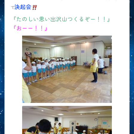
決起会
で
『たのしい思い出沢山つくるぞー！！』
『おーー！！』