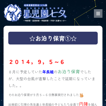
☆お泊り保育①☆
２０１４，９，５～６
お泊り保育
８月に予定していた
年長組
の
でした
が、大型の台風が直撃したことで延期になっていま
した。。
そのお泊り保育が９月５～６日無事実行されました
円陣
出発前に引率の先生達と年長組の子どもたち全員で
を組ん