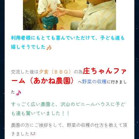
利用者様にもとても喜んでいただけて、子ども達も
嬉しそうでした
庄ちゃんファ
夕食（ＢＢＱ）
交流した後は
の為
ーム（あかね農園）
野菜の収穫
へ
に行きまし
た
すっごく広い農園と、沢山のビニールハウスに子ど
も達も驚いていました！！
農園の方にご挨拶をして、野菜の収穫の仕方を教えて頂
きました